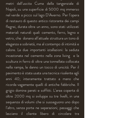
metri dall’uscita Cuma della tangenziale di
Napoli, su una superficie di 5000 mq immerso
nel verde a picco sul lago D’Averno. Per l’opera
di restauro di questo antico ristorante dei campi
flegrei, durata oltre un anno, sono stati utilizzati
materiali naturali quali cemento, ferro, legno e
vetro, che donano all’attuale struttura un tono di
eleganza e sobrietà, ma al contempo di intimità e
calore. Le due importanti istallazioni: la seduta
incastonata nel cemento nella zona living e la
scultura in ferro di oltre una tonnellata collocata
nella rampa, le danno un tocco di unicità. Per il
pavimento è stata usata una tecnica risalente agli
anni 40; interamente trattato a mano che
ricorda vagamente quelli di antiche fabbriche. Il
grigio domina pareti e soffitti. L’area coperta di
oltre 2000 mq si sviluppa su tre livelli, in una
sequenza di volumi che si susseguono uno dopo
l’altro, senza porte ne separazioni; passaggi che
lasciano il cliente libero di circolare tra