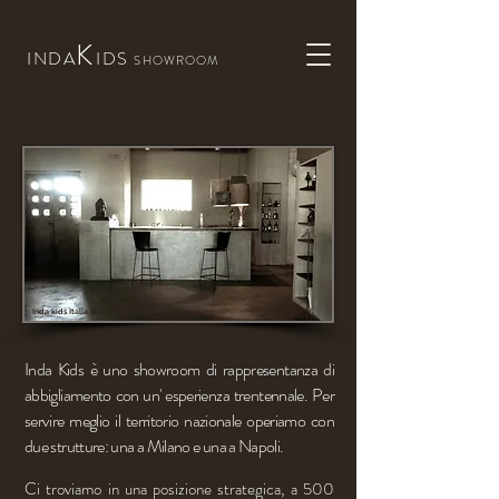
K
INDA
IDS
SHOWROOM
Inda kids Italia Showroom rappresentanze
Inda Kids è uno showroom di rappresentanza di
abbigliamento con un' esperienza trentennale. Per
servire meglio il territorio nazionale operiamo con
due strutture: una a Milano e una a Napoli.
Ci troviamo in una posizione strategica, a 500