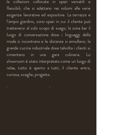
le collezioni collocate in spazi versatili e
flessibili, che si adattano nei volumi alle varie
esigenze lavorative ed espositive. La terrazza e
l’ampio giardino, sono spazi in cui il cliente può
trattenersi al solo scopo di svago; la zona bar il
luogo di conversazione dove i linguaggi della
moda si incontrano e le distanze si annullano; la
grande cucina industriale dove talvolta i clienti si
cimentano in una gara culinaria. Lo
showroom è stato interpretato come un luogo di
relax, tutto è aperto a tutti, il cliente entra,
curiosa, sceglie, progetta.
Inda kids Showroom
Inda kids Showroom