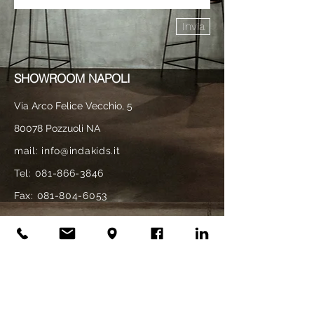
Invia
SHOWROOM NAPOLI
Via Arco Felice Vecchio, 5
80078 Pozzuoli NA
mail:
info@indakids.it
Tel:
081-866-3846
Fax:
081-804-6053
SHOWROOM MILANO
Via Filippo Argelati, 33
20143 Milano MI