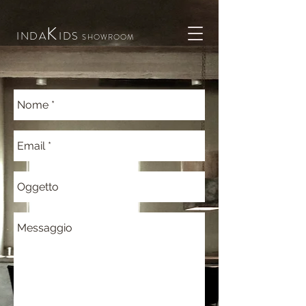
K
INDA
IDS
SHOWROOM