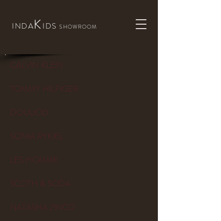
K
INDA
IDS
SHOWROOM
CALVIN KLEIN
TOMMY HILFIGER
DOUUOD
SONIA RYKIEL
LES HOMME
SCOTH & SODA
NATASHA ZINCO